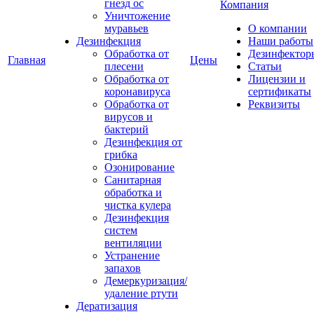
гнезд ос
Компания
Уничтожение
муравьев
О компании
Дезинфекция
Наши работы
Обработка от
Дезинфектор
Главная
Цены
плесени
Статьи
Обработка от
Лицензии и
коронавируса
сертификаты
Обработка от
Реквизиты
вирусов и
бактерий
Дезинфекция от
грибка
Озонирование
Санитарная
обработка и
чистка кулера
Дезинфекция
систем
вентиляции
Устранение
запахов
Демеркуризация/
удаление ртути
Дератизация