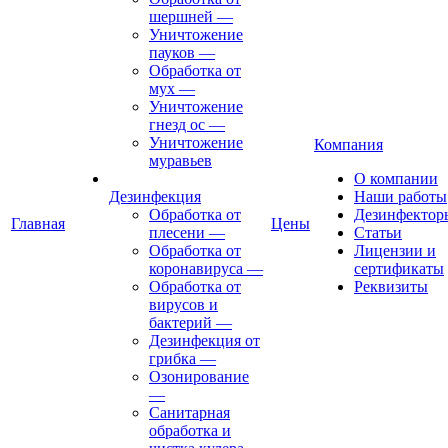
шершней
—
Уничтожение
пауков
—
Обработка от
мух
—
Уничтожение
гнезд ос
—
Уничтожение
Компания
муравьев
О компании
Дезинфекция
Наши работы
Обработка от
Дезинфектор
Главная
Цены
плесени
—
Статьи
Обработка от
Лицензии и
коронавируса
—
сертификаты
Обработка от
Реквизиты
вирусов и
бактерий
—
Дезинфекция от
грибка
—
Озонирование
—
Санитарная
обработка и