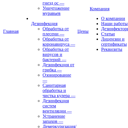
гнезд ос
—
Уничтожение
Компания
муравьев
О компании
Дезинфекция
Наши работы
Обработка от
Дезинфектор
Главная
Цены
плесени
—
Статьи
Обработка от
Лицензии и
коронавируса
—
сертификаты
Обработка от
Реквизиты
вирусов и
бактерий
—
Дезинфекция от
грибка
—
Озонирование
—
Санитарная
обработка и
чистка кулера
—
Дезинфекция
систем
вентиляции
—
Устранение
запахов
—
Демеркуризация/