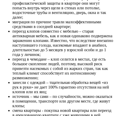
профилактической защиты в квартире они могут
попасть внутрь через щели в стенах или потолке,
водосточные трубы и вентиляцию, дверь, окна и так
далее;
миграция по причине травли малоэффективными
средствами в соседней квартире;
переезд клопов совместно с мебелью – старая
антикварная мебель, как и новая одинаково подвержена
заражению клопами. Известно, что вследствие внезапно
наступившего голода, насекомые впадают в анабиоз,
длительностью до 5 месяцев у взрослой особи и до 1
года у личинок;
переезд в чемодане – клоп селится в местах, где есть
большое скопление людей, поэтому, высокий риск
привезти насекомых с собой из жарких стран, так как
теплый климат способствует их интенсивному
размножению;
занесли с одеждой – тщательная обработка вещей «из
рук в руки» не дает 100% гарантию отсутствия на ней
клопов или их яиц;
источник – мы сами – по случайности, можно оказаться
в помещении, транспорте или другом месте, где живут
клопы;
смена квартиры - покупка новой квартиры или переезд
в арендованную квартиру с уже живущими в ней