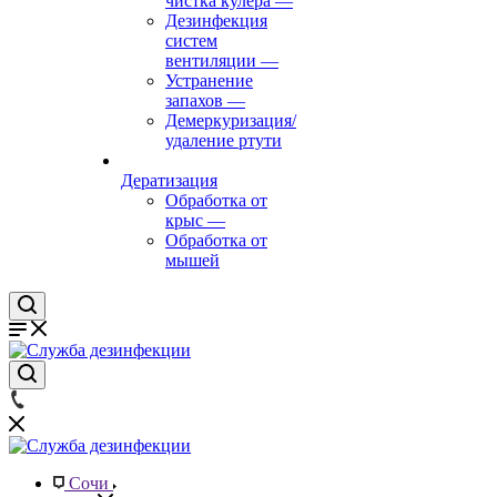
чистка кулера
—
Дезинфекция
систем
вентиляции
—
Устранение
запахов
—
Демеркуризация/
удаление ртути
Дератизация
Обработка от
крыс
—
Обработка от
мышей
Сочи