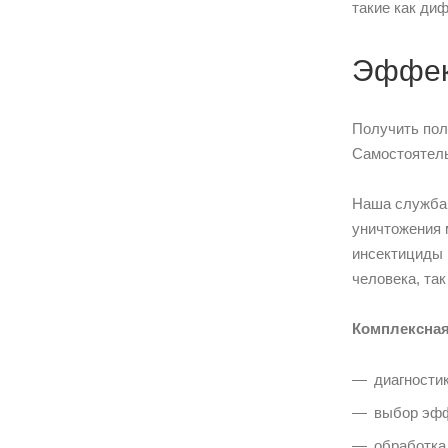
такие как ди
Эффек
Получить пол
Самостоятель
Наша служба 
уничтожения 
инсектициды 
человека, та
Комплексная
диагности
выбор эфф
обработка