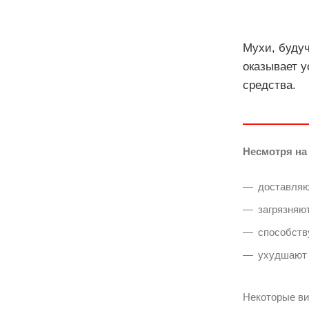
Мухи, буду
оказывает 
средства.
Несмотря на
доставляю
загрязняю
способств
ухудшают 
Некоторые ви