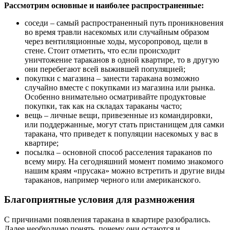
Рассмотрим основные и наиболее распространенные:
соседи – самый распространенный путь проникновения
во время травли насекомых или случайным образом
через вентиляционные ходы, мусоропровод, щели в
стене. Стоит отметить, что если происходит
уничтожение тараканов в одной квартире, то в другую
они перебегают всей выжившей популяцией;
покупки с магазина – занести таракана возможно
случайно вместе с покупками из магазина или рынка.
Особенно внимательно осматривайте продуктовые
покупки, так как на складах тараканы часто;
вещь – личные вещи, привезенные из командировки,
или поддержанные, могут стать пристанищем для самки
таракана, что приведет к популяции насекомых у вас в
квартире;
посылка – основной способ расселения тараканов по
всему миру. На сегодняшний момент помимо знакомого
нашим краям «прусака» можно встретить и другие виды
тараканов, например черного или американского.
Благоприятные условия для размножения
С причинами появления таракана в квартире разобрались.
Далее необходимо понять, почему они остаются и