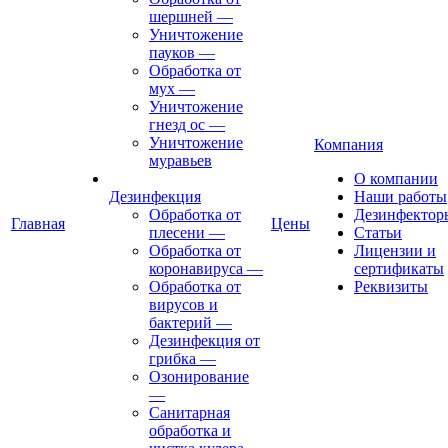
шершней
—
Уничтожение
пауков
—
Обработка от
мух
—
Уничтожение
гнезд ос
—
Уничтожение
Компания
муравьев
О компании
Дезинфекция
Наши работы
Обработка от
Дезинфектор
Главная
Цены
плесени
—
Статьи
Обработка от
Лицензии и
коронавируса
—
сертификаты
Обработка от
Реквизиты
вирусов и
бактерий
—
Дезинфекция от
грибка
—
Озонирование
—
Санитарная
обработка и