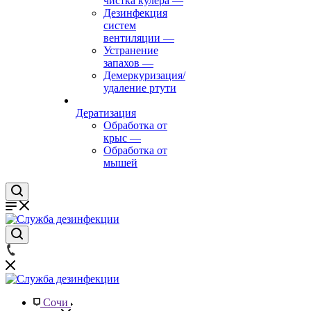
чистка кулера
—
Дезинфекция
систем
вентиляции
—
Устранение
запахов
—
Демеркуризация/
удаление ртути
Дератизация
Обработка от
крыс
—
Обработка от
мышей
Сочи