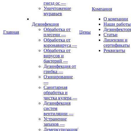
гнезд ос
—
Уничтожение
Компания
муравьев
О компании
Дезинфекция
Наши работы
Обработка от
Дезинфектор
Главная
Цены
плесени
—
Статьи
Обработка от
Лицензии и
коронавируса
—
сертификаты
Обработка от
Реквизиты
вирусов и
бактерий
—
Дезинфекция от
грибка
—
Озонирование
—
Санитарная
обработка и
чистка кулера
—
Дезинфекция
систем
вентиляции
—
Устранение
запахов
—
Демеркуризация/