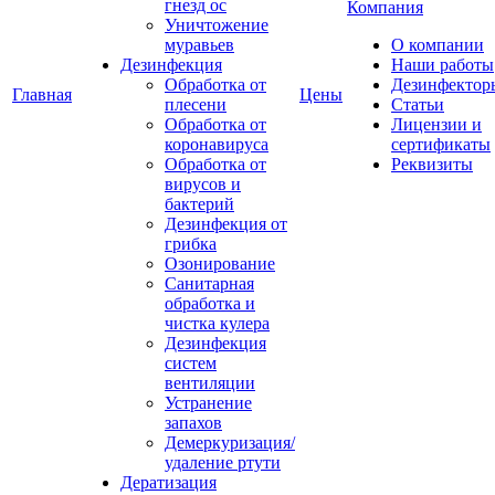
гнезд ос
Компания
Уничтожение
муравьев
О компании
Дезинфекция
Наши работы
Обработка от
Дезинфектор
Главная
Цены
плесени
Статьи
Обработка от
Лицензии и
коронавируса
сертификаты
Обработка от
Реквизиты
вирусов и
бактерий
Дезинфекция от
грибка
Озонирование
Санитарная
обработка и
чистка кулера
Дезинфекция
систем
вентиляции
Устранение
запахов
Демеркуризация/
удаление ртути
Дератизация