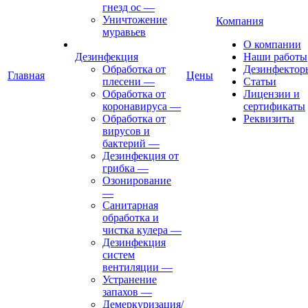
гнезд ос
—
Уничтожение
Компания
муравьев
О компании
Дезинфекция
Наши работы
Обработка от
Дезинфектор
Главная
Цены
плесени
—
Статьи
Обработка от
Лицензии и
коронавируса
—
сертификаты
Обработка от
Реквизиты
вирусов и
бактерий
—
Дезинфекция от
грибка
—
Озонирование
—
Санитарная
обработка и
чистка кулера
—
Дезинфекция
систем
вентиляции
—
Устранение
запахов
—
Демеркуризация/