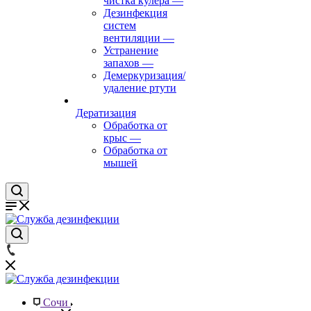
чистка кулера
—
Дезинфекция
систем
вентиляции
—
Устранение
запахов
—
Демеркуризация/
удаление ртути
Дератизация
Обработка от
крыс
—
Обработка от
мышей
Сочи