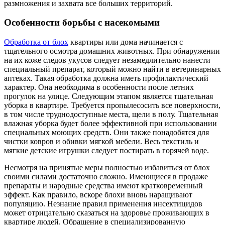
размножения и захвата все больших территорий.
Особенности борьбы с насекомыми
Обработка от блох
квартиры или дома начинается с
тщательного осмотра домашних животных. При обнаружении
на их коже следов укусов следует незамедлительно нанести
специальный препарат, который можно найти в ветеринарных
аптеках. Такая обработка должна иметь профилактический
характер. Она необходима в особенности после летних
прогулок на улице. Следующим этапом является тщательная
уборка в квартире. Требуется пропылесосить все поверхности,
в том числе труднодоступные места, щели в полу. Тщательная
влажная уборка будет более эффективной при использовании
специальных моющих средств. Они также понадобятся для
чистки ковров и обивки мягкой мебели. Весь текстиль и
мягкие детские игрушки следует постирать в горячей воде.
Несмотря на принятые меры полностью избавиться от блох
своими силами достаточно сложно. Имеющиеся в продаже
препараты и народные средства имеют кратковременный
эффект. Как правило, вскоре блохи вновь наращивают
популяцию. Незнание правил применения инсектицидов
может отрицательно сказаться на здоровье проживающих в
квартире людей. Обращение в специализированную