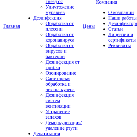
гнезд ос
Компания
Уничтожение
муравьев
О компании
Дезинфекция
Наши работы
Обработка от
Дезинфектор
Главная
Цены
плесени
Статьи
Обработка от
Лицензии и
коронавируса
сертификаты
Обработка от
Реквизиты
вирусов и
бактерий
Дезинфекция от
грибка
Озонирование
Санитарная
обработка и
чистка кулера
Дезинфекция
систем
вентиляции
Устранение
запахов
Демеркуризация/
удаление ртути
Дератизация