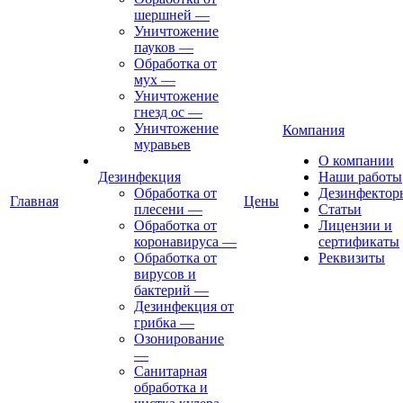
шершней
—
Уничтожение
пауков
—
Обработка от
мух
—
Уничтожение
гнезд ос
—
Уничтожение
Компания
муравьев
О компании
Дезинфекция
Наши работы
Обработка от
Дезинфектор
Главная
Цены
плесени
—
Статьи
Обработка от
Лицензии и
коронавируса
—
сертификаты
Обработка от
Реквизиты
вирусов и
бактерий
—
Дезинфекция от
грибка
—
Озонирование
—
Санитарная
обработка и