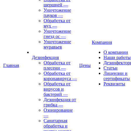
шершней
—
Уничтожение
пауков
—
Обработка от
мух
—
Уничтожение
гнезд ос
—
Уничтожение
Компания
муравьев
О компании
Дезинфекция
Наши работы
Обработка от
Дезинфектор
Главная
Цены
плесени
—
Статьи
Обработка от
Лицензии и
коронавируса
—
сертификаты
Обработка от
Реквизиты
вирусов и
бактерий
—
Дезинфекция от
грибка
—
Озонирование
—
Санитарная
обработка и