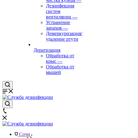
чистка кулера
—
Дезинфекция
систем
вентиляции
—
Устранение
запахов
—
Демеркуризация/
удаление ртути
Дератизация
Обработка от
крыс
—
Обработка от
мышей
Сочи