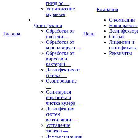
гнезд ос
—
Уничтожение
Компания
муравьев
О компании
Дезинфекция
Наши работы
Обработка от
Дезинфектор
Главная
Цены
плесени
—
Статьи
Обработка от
Лицензии и
коронавируса
—
сертификаты
Обработка от
Реквизиты
вирусов и
бактерий
—
Дезинфекция от
грибка
—
Озонирование
—
Санитарная
обработка и
чистка кулера
—
Дезинфекция
систем
вентиляции
—
Устранение
запахов
—
Демеркуризация/