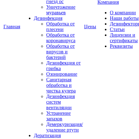
гнезд ос
Компания
Уничтожение
муравьев
О компании
Дезинфекция
Наши работы
Обработка от
Дезинфектор
Главная
Цены
плесени
Статьи
Обработка от
Лицензии и
коронавируса
сертификаты
Обработка от
Реквизиты
вирусов и
бактерий
Дезинфекция от
грибка
Озонирование
Санитарная
обработка и
чистка кулера
Дезинфекция
систем
вентиляции
Устранение
запахов
Демеркуризация/
удаление ртути
Дератизация