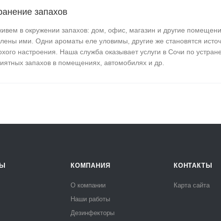
ранение запахов
ивем в окружении запахов: дом, офис, магазин и другие помещени
лены ими. Одни ароматы еле уловимы, другие же становятся ист
охого настроения. Наша служба оказывает услуги в Сочи по устра
иятных запахов в помещениях, автомобилях и др.
РЫ
КОМПАНИЯ
КОНТАКТЫ
О компании
Карта сайта
Наши работы
Дезинфекторы