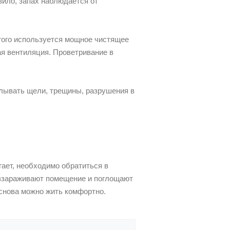
вило, запах наблюдается от
этого используется мощное чистящее
ая вентиляция. Проветривание в
елывать щели, трещины, разрушения в
гает, необходимо обратиться в
еззараживают помещение и поглощают
 снова можно жить комфортно.