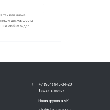
я так или иначе
очником дискомфорта
нению любых видов
+7 (964) 945-34-20
Заказать звонок
Наша группа в VK
info@sluzhbadez.ru