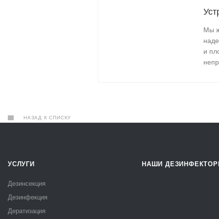
Уст
Мы ж
наде
и пл
непр
НАЗАД К СПИСКУ
УСЛУГИ
НАШИ ДЕЗИНФЕКТО
Дезинсекция
Дезинфекция
Дератизация