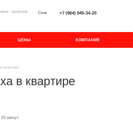
мых, грызунов,
Сочи
+7 (964) 945-34-20
ЦЕНЫ
КОМПАНИЯ
в квapтиpe
xa в квapтиpe
 20 минут