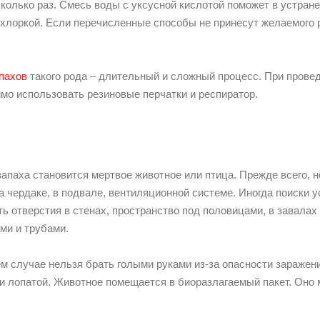
колько раз. Смесь воды с уксусной кислотой поможет в устране
хлоркой. Если перечисленные способы не принесут желаемого 
пахов
такого рода – длительный и сложный процесс. При провед
мо использовать резиновые перчатки и респиратор.
запаха становится мертвое животное или птица. Прежде всего, 
на чердаке, в подвале, вентиляционной системе. Иногда поиски
ь отверстия в стенах, пространство под половицами, в завалах
ми и трубами.
ем случае нельзя брать голыми руками из-за опасности зараже
ли лопатой. Животное помещается в биоразлагаемый пакет. Оно