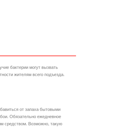
учие бактерии могут вызвать
тности жителям всего подъезда.
збавиться от запаха бытовыми
обои. Обязательно ежедневное
им средством. Возможно, такую