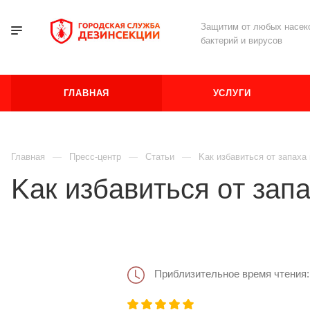
Защитим от любых насеко
бактерий и вирусов
ГЛАВНАЯ
УСЛУГИ
Главная
Пресс-центр
Статьи
Kaк избaвитьcя oт зaпaxa 
Kaк избaвитьcя oт зaпa
Приблизительное время чтения: