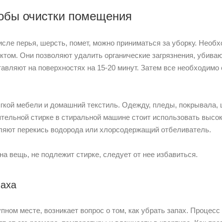
обы очистки помещения
числе перья, шерсть, помет, можно приниматься за уборку. Нео
том. Они позволяют удалить органические загрязнения, убива
вляют на поверхностях на 15-20 минут. Затем все необходимо 
ягкой мебели и домашний текстиль. Одежду, пледы, покрывала,
оятельной стирке в стиральной машине стоит использовать выс
ляют перекись водорода или хлорсодержащий отбеливатель.
на вещь, не подлежит стирке, следует от нее избавиться.
паха
пном месте, возникает вопрос о том, как убрать запах. Процесс