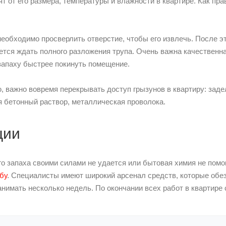
т от его размера, температуры и влажности в квартире. Как пра
необходимо просверлить отверстие, чтобы его извлечь. После 
ется ждать полного разложения трупа. Очень важна качественн
запаху быстрее покинуть помещение.
, важно вовремя перекрывать доступ грызунов в квартиру: зад
ся бетонный раствор, металлическая проволока.
ции
о запаха своими силами не удается или бытовая химия не помо
бу
. Специалисты имеют широкий арсенал средств, которые об
анимать несколько недель. По окончании всех работ в квартире